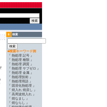
検索
■検索キーワード例
『 熱処理 記号 』
『 熱処理 種類 』
『 熱処理 調質 』
そ
『 熱処理 サブゼロ 』
『 熱処理 金属 』
『 熱処理技術 』
の
『 熱処理用語 』
お
『 固溶化熱処理 』
『 焼入れ 焼戻し 』
ま
『 高周波焼入れ 』
『 焼なまし 』
『 焼ならし 』