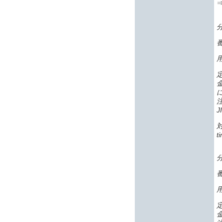
番
J
t
番