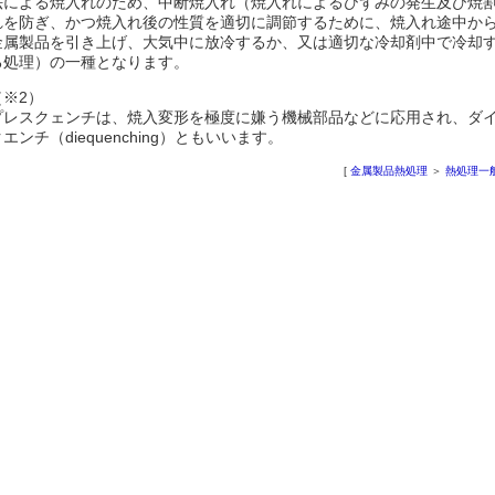
法による焼入れのため、中断焼入れ（焼入れによるひずみの発生及び焼
れを防ぎ、かつ焼入れ後の性質を適切に調節するために、焼入れ途中か
金属製品を引き上げ、大気中に放冷するか、又は適切な冷却剤中で冷却
る処理）の一種となります。
（※2）
プレスクェンチは、焼入変形を極度に嫌う機械部品などに応用され、ダ
エンチ（diequenching）ともいいます。
[
金属製品熱処理
＞
熱処理一