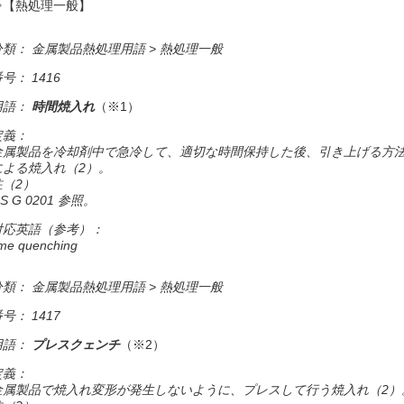
⇒【熱処理一般】
分類： 金属製品熱処理用語 > 熱処理一般
号： 1416
用語：
時間焼入れ
（※1）
定義：
金属製品を冷却剤中で急冷して、適切な時間保持した後、引き上げる方
による焼入れ（2）。
注（2）
IS G 0201 参照。
対応英語（参考）：
ime quenching
分類： 金属製品熱処理用語 > 熱処理一般
号： 1417
用語：
プレスクェンチ
（※2）
定義：
金属製品で焼入れ変形が発生しないように、プレスして行う焼入れ（2）