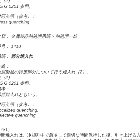
注（2）
IS G 0201 参照。
対応英語（参考）：
ress quenching
分類： 金属製品熱処理用語 > 熱処理一般
号： 1418
用語：
部分焼入れ
定義：
金属製品の特定部分について行う焼入れ（2）。
注（2）
IS G 0201 参照。
備考：
局部焼入れともいう。
対応英語（参考）：
ocalized quenching,
elective quenching
（※1）
時間焼入れは、冷却剤中で急冷して適切な時間保持した後、引き上げる