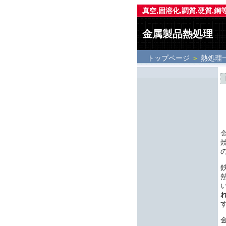
真空,固溶化,調質,硬質,鋼
金属製品熱処理
トップページ
＞
熱処理
金