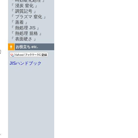
『 時効硬化処理 』
『 浸炭 窒化 』
『 調質記号 』
『 プラズマ 窒化 』
『 蒸着 』
『 熱処理 JIS 』
『 熱処理 規格 』
『 表面硬さ 』
お役立ち etc.
法
JISハンドブック
。