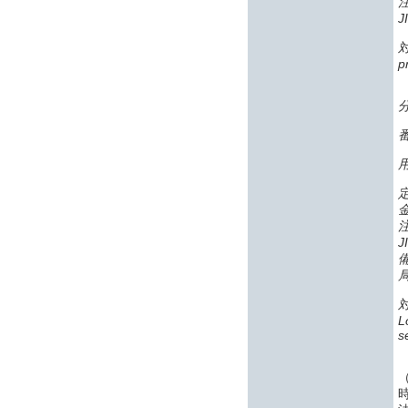
J
p
番
J
L
s